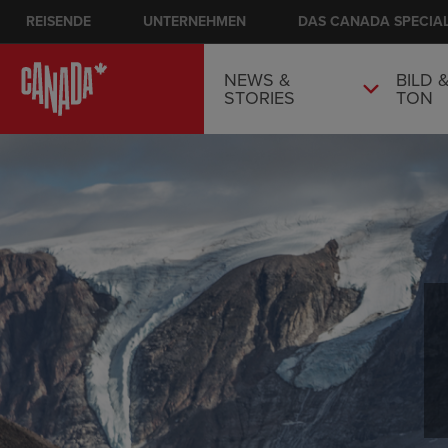
Skip
REISENDE
UNTERNEHMEN
Main Nav: DE
DAS CANADA SPECIA
to
main
NEWS &
BILD 
content
STORIES
TON