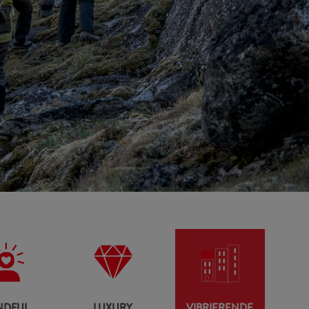
L
RAVEL
LUXURY
BREATHTAKING NATURE
NDFUL
LUXURY
VIBRIERENDE