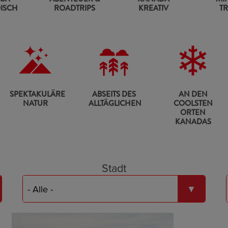
ISCH
ROADTRIPS
KREATIV
TR
BREATHTAKING NATURE
A
WAY FROM EVERYDAY LIFE
COOLEST PLACES IN WINTER
SPEKTAKULÄRE
ABSEITS DES
AN DEN
NATUR
ALLTÄGLICHEN
COOLSTEN
ORTEN
KANADAS
Stadt