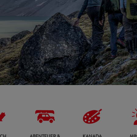
ADVENTURES AND ROAD
T
RIPS
CREATIVE CANADA
MINDFU
T
SCH
ABENTEUER &
KANADA
MI