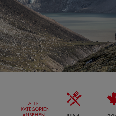
CANADIANA
ALLE
KATEGORIEN
CANADIANA
ANSEHEN
KUNST,
TYPI