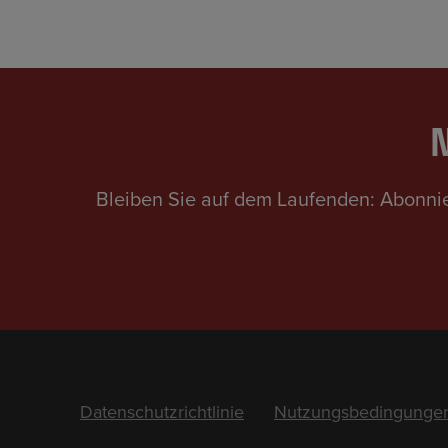
N
Bleiben Sie auf dem Laufenden: Abonnie
Footer
Datenschutzrichtlinie
Nutzungsbedingunge