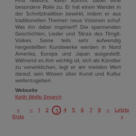
First Nations. Keith kommt dabei eine
besondere Rolle zu. Er hat einen Wandel in
der Schnitztradition bewirkt, indem er aus
traditionellen Themen neue Visionen schuf.
Was ihn dabei inspiriert? Die spannenden
Geschichten, Lieder und Tänze des Tlingit-
Volkes. Seine teils sehr aufwendig
hergestellten Kunstwerke werden in Nord
Amerika, Europa und Japan ausgestellt.
Während es ihm wichtig ist, sich als Künstler
zu verwirklichen, legt er am meisten Wert
darauf, sein Wissen über Kunst und Kultur
weiterzugeben.
Webseite
Keith Wolfe Smarch
Pagination
First
Previous
Page
Page
Page
Page
Page
Page
Page
Next
Last
«
‹‹
1
2
Current
4
5
6
7
8
››
Letzte
3
page
page
page
page
page
Erste
»