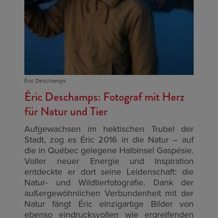
Éric Deschamps
Éric Deschamps: Fotograf mit Herz
für Natur und Tier
A
ufgewachsen im hektischen Trubel der
Stadt, zog es Éric 2016 in die Natur – auf
die in Québec gelegene Halbinsel Gaspésie.
Voller neuer Energie und Inspiration
entdeckte er dort seine Leidenschaft: die
Natur- und Wildtierfotografie. Dank der
außergewöhnlichen Verbundenheit mit der
Natur fängt Éric einzigartige Bilder von
ebenso eindrucksvollen wie ergreifenden