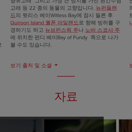
향유고래 그리고 가장 큰 덩치를 가진 흰긴수염
고래 등 22 종의 동물의 고향입니다.
뉴펀들랜
드
의 윗리스 베이Witless Bay에 잠시 들른 후
Quirpon Island 퀄폰 아일랜드
로 향해 빙하를 구
경하기도 하고
뉴브런스윅 주
나
노바 스코샤 주
에 위치한 펀디 베이Bay of Fundy 쪽으로 나가
보
볼 수도 있습니다.
보기
출처 및 소셜
자료