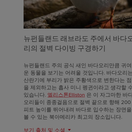
뉴펀들랜드 래브라도 주에서 바다
리의 절벽 다이빙 구경하기
뉴펀들랜드 주의 공식 새인 바다오리만큼 귀여
운 동물을 보기는 어려울 것입니다. 바다오리
산란기에 부리가 밝은 주황색으로 변한다는 점
을 제외하고는 흡사 미니 펭귄이라고 생각할 
있습니다.
엘리스톤Elliston
은 이 자그마한 바
오리들이 종종걸음으로 절벽 끝으로 향해 200
피트 높이를 뛰어내려 바다로 입수하는 장면을
볼 수 있는 북아메리카 최고의 장소입니다.
보기
출처 및 소셜