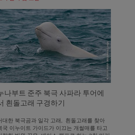
누나부트 준주 북극 사파라 투어에
서 흰돌고래 구경하기
거대한 북극곰과 일각 고래, 흰돌고래를 찾아
북국 이누이트 가이드가 이끄는 개썰매를 타고