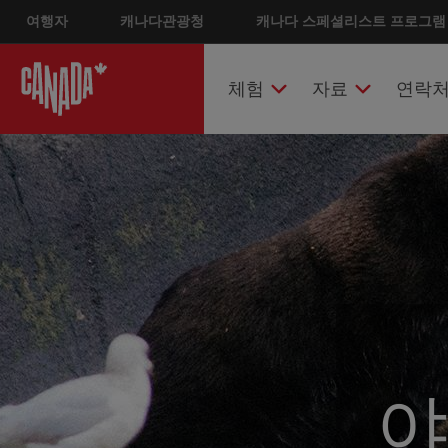
Skip
여행자
캐나다관광청
Main nav
캐나다 스페셜리스트 프로그램
to
main
content
체험
자료
연락
야