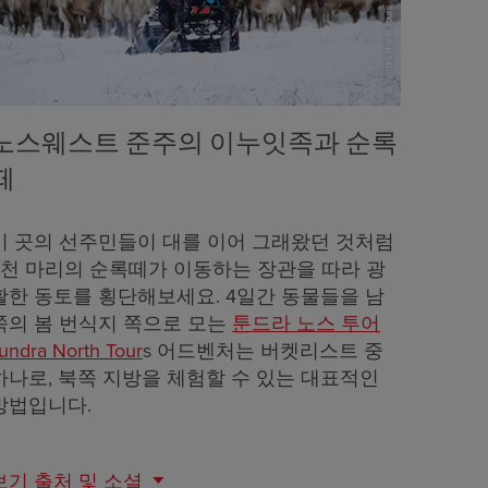
노스웨스트 준주의 이누잇족과 순록
떼
이 곳의 선주민들이 대를 이어 그래왔던 것처럼
3천 마리의 순록떼가 이동하는 장관을 따라 광
활한 동토를 횡단해보세요. 4일간 동물들을 남
쪽의 봄 번식지 쪽으로 모는
툰드라 노스 투어
undra North Tour
s 어드벤처는 버켓리스트 중
하나로, 북쪽 지방을 체험할 수 있는 대표적인
방법입니다.
보기
출처 및 소셜