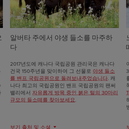
오
알버타 주에서 야생 들소를 마주하
다
2017년도에 캐나다 국립공원 관리국은 캐나다
는
건국 150주년을 맞이하여 그 선물로
야생 들소
를 밴프 국립공원으로 돌려보내주었습니다
. 캐
수
나다 최고의 국립공원인 밴프 국립공원의 팬써
다
밸리에서
자유롭게 방목 중인 붉은 털의 30마리
T
규모의 들소떼를 찾아보세요
.
보기
출처 및 소셜