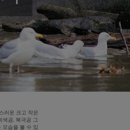
스러운 크고 작은
회색곰, 북극곰 그
 모습을 볼 수 있