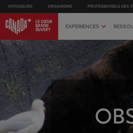
Skip
VOYAGEURS
ORGANISME
Main nav
PROFESSIONELS DES 
to
main
content
EXPÉRIENCES
RESSO
OBS