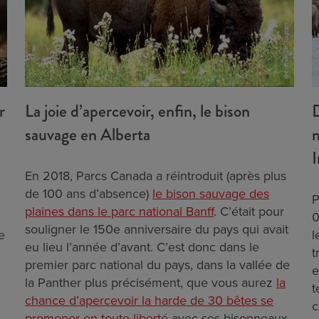
r
La joie d’apercevoir, enfin, le bison
D
sauvage en Alberta
m
I
En 2018, Parcs Canada a réintroduit (après plus
de 100 ans d’absence)
le bison sauvage des
P
plaines dans le parc national Banff
. C’était pour
0
souligner le 150e anniversaire du pays qui avait
e
l
eu lieu l’année d’avant. C’est donc dans le
t
premier parc national du pays, dans la vallée de
e
la Panther plus précisément, que vous aurez
la
t
chance d’apercevoir la harde de 30 bêtes se
c
promener en toute liberté
avec ses bisonneaux