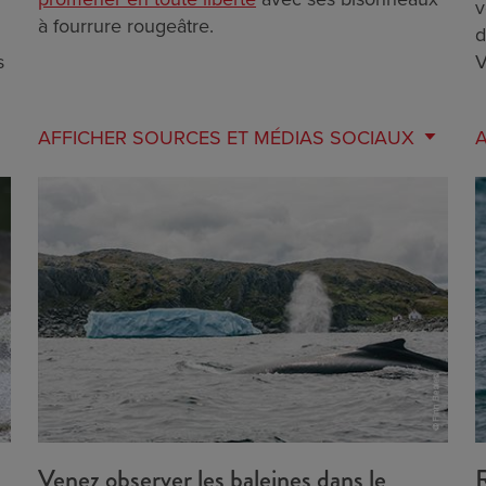
v
à fourrure rougeâtre.
d
s
V
AFFICHER
SOURCES ET MÉDIAS SOCIAUX
Venez observer les baleines dans le
R