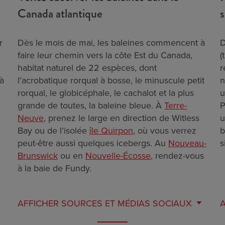
Canada atlantique
s
r
Dès le mois de mai, les baleines commencent à
D
faire leur chemin vers la côte Est du Canada,
(
habitat naturel de 22 espèces, dont
r
 à
l’acrobatique rorqual à bosse, le minuscule petit
n
rorqual, le globicéphale, le cachalot et la plus
u
grande de toutes, la baleine bleue. À
Terre-
P
Neuve
, prenez le large en direction de Witless
u
Bay ou de l’isolée
île Quirpon
, où vous verrez
b
peut-être aussi quelques icebergs. Au
Nouveau-
s
Brunswick
ou en
Nouvelle-Écosse
, rendez-vous
à la baie de Fundy.
AFFICHER
SOURCES ET MÉDIAS SOCIAUX