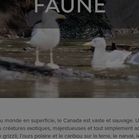
FAUNE
 monde en superficie, le Canada est vaste et sauvage. 
s créatures exotiques, majestueuses et tout simplement ad
grizzli, l’ours polaire et le caribou sur la terre, le narval, 