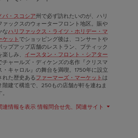
ノバ・スコシア
州で必ず訪れたいのが、ハリ
ファックスのウォーターフロント地区。賑や
かな
ハリファックス・ライツ・ホリデー・マ
ーケット
でショッピング後は、コンサートや
ポップアップ店舗のレストラン、ブティック
を楽しみ、
イースタン・フロント・シアター
でチャールズ・ディケンズの名作『クリスマ
ス・キャロル』の舞台を満喫。1750年に設立
された歴史ある
ファーマーズ・マーケット
は
２階建て構造で、250もの店舗が軒を連ねま
す。
関連情報を表示
情報問合せ先、関連サイト