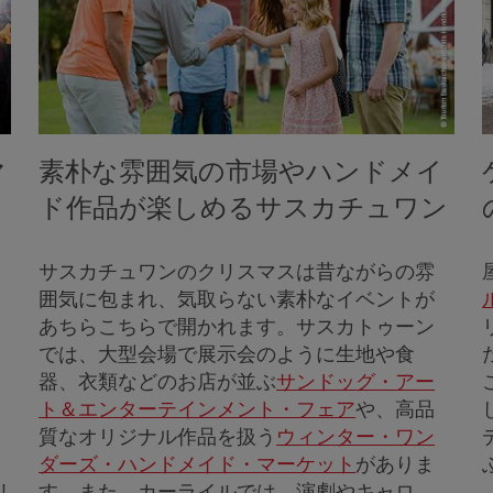
マ
素朴な雰囲気の市場やハンドメイ
ド作品が楽しめるサスカチュワン
サスカチュワンのクリスマスは昔ながらの雰
囲気に包まれ、気取らない素朴なイベントが
あちらこちらで開かれます。サスカトゥーン
では、大型会場で展示会のように生地や食
器、衣類などのお店が並ぶ
サンドッグ・アー
ト＆エンターテインメント・フェア
や、高品
質なオリジナル作品を扱う
ウィンター・ワン
ダーズ・ハンドメイド・マーケット
がありま
リ
す。また、カーライルでは、演劇やキャロ