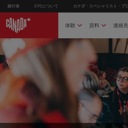
Skip
旅行者
CTCについて
Main nav
カナダ・スペシャリスト・プ
to
main
content
体験
資料
連絡