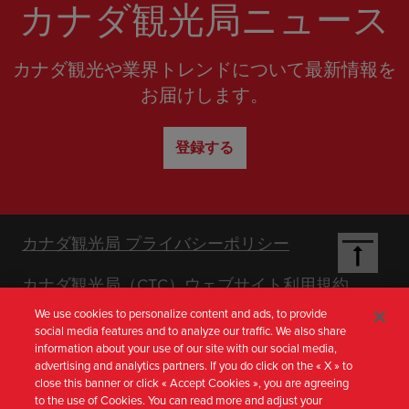
カナダ観光局ニュース
カナダ観光や業界トレンドについて最新情報を
お届けします。
登録する
Footer
カナダ観光局 プライバシーポリシー
カナダ観光局（CTC）ウェブサイト利用規約
Nav
We use cookies to personalize content and ads, to provide
social media features and to analyze our traffic. We also share
[ja-
information about your use of our site with our social media,
advertising and analytics partners. If you do click on the « X » to
close this banner or click « Accept Cookies », you are agreeing
to the use of Cookies. You can read more and adjust your