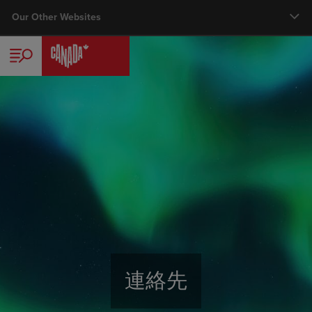
Skip
Our Other Websites
Main nav
to
main
旅行者
content
CTCについて
カナダ・スペシャリスト・プログラム
メディアセンター
MICE
連絡先