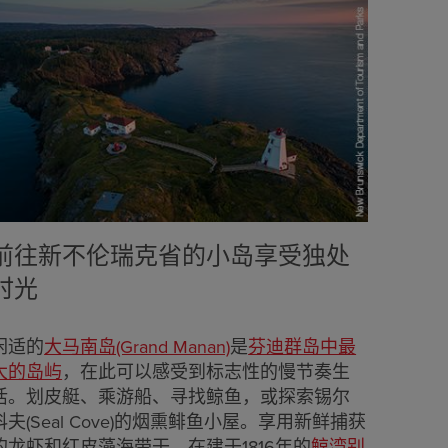
前往新不伦瑞克省的小岛享受独处
时光
闲适的
大马南岛(Grand Manan)
是
芬迪群岛中最
大的岛屿
，在此可以感受到标志性的慢节奏生
活。划皮艇、乘游船、寻找鲸鱼，或探索锡尔
科夫(Seal Cove)的烟熏鲱鱼小屋。享用新鲜捕获
的龙虾和红皮藻海带干，在建于1816年的
鲸湾别