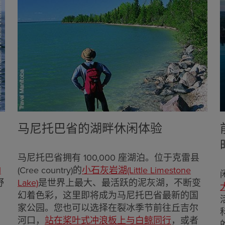
马尼托巴省的湖畔休闲体验
马尼托巴省拥有 100,000 座湖泊。位于克雷县
l
(Cree country)的
小石灰岩湖(Little Limestone
野
Lake)
是世界上最大、最活跃的泥灰湖，不断变
幻着色彩，这里即将成为马尼托巴省最新的国
家公园。您也可以选择在裂冰季节前往丘吉尔
河口，
站在桨叶式冲浪板上与白鲸同行
，或者