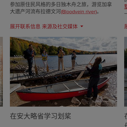
参加原住民风格的多日独木舟之旅，游览加拿
墅
大遗产河流布拉德文河
(Bloodvein river)
。
展开联系信息
来源及社交媒体
在安大略省学习划桨