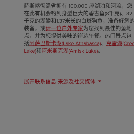
萨斯喀彻温省拥有 100,000 座湖泊和河流，您
在此有机会钓到身型巨大的碧古鱼(8千克)、32
千克的湖鳟和1.37米长的白斑狗鱼，准备好您
装备，或
请一位户外专家
为您找到最佳钓鱼地
点，并为您提供美味的岸边午餐。热门景点包
括
阿萨巴斯卡湖(Lake Athabasca)
、
克雷湖(Cre
Lake)
和
阿米斯克湖(Amisk Lake)
。
展开联系信息
来源及社交媒体