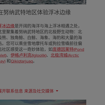
在努纳武特地区体验浮冰边缘
浮冰边缘
是开阔的海洋与海上浮冰相遇之处，
这里聚集着努纳武特地区的北极野生动物：北
极熊、独角鲸、白鲸、海象、海豹和大量的海
鸟。您可以乘坐雪地摩托车或狗拉雪橇前往偏
远社区感受这一奇妙体验，如
庞德因莱特(Pond
nlet)
、
伊格卢利克(Igloolik)
、
北极湾城(Arctic
ay)
和
Qikiqtarjuaq
。
展开联系信息
来源及社交媒体