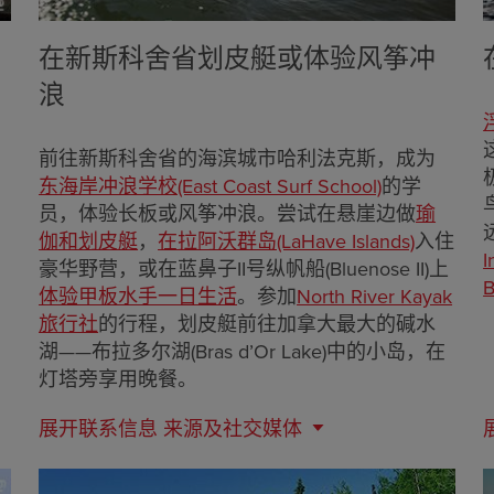
在新斯科舍省划皮艇或体验风筝冲
浪
前往新斯科舍省的海滨城市哈利法克斯，成为
东海岸冲浪学校(East Coast Surf School)
的学
员，体验长板或风筝冲浪。尝试在悬崖边做
瑜
伽和划皮艇
，
在拉阿沃群岛(LaHave Islands)
入住
I
豪华野营，或在蓝鼻子II号纵帆船(Bluenose II)上
B
体验甲板水手一日生活
。参加
North River Kayak
旅行社
的行程，划皮艇前往加拿大最大的碱水
湖——布拉多尔湖(Bras d’Or Lake)中的小岛，在
灯塔旁享用晚餐。
展开联系信息
来源及社交媒体