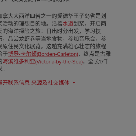
加拿大大西洋四省之一的爱德华王子岛省是划
桨活动的理想目的地。沿着
水道
划桨，开启两
天的海洋探险之旅：日出时分出发，学习技
巧，品尝龙虾卷等当地食物，参加音乐会，参
观原住民文化展览。这趟充满雄心壮志的旅程
始于
博登-卡尔顿(Borden-Carleton)
，终点是古雅
的
海滨维多利亚(Victoria-by-the-Sea)
，全长17千
米。
展开联系信息
来源及社交媒体