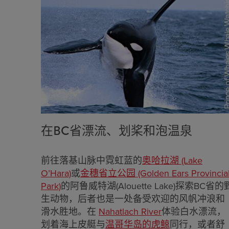
在BC省漂流、划桨和泡温泉
前往落基山脉中霓虹蓝的
奥哈拉湖 (Lake
O’Hara)
或
金穗省立公园 (Golden Ears Provincia
Park)
的阿鲁威特湖(Alouette Lake)探索BC省的
生动物，后者也是一处备受欢迎的风帆冲浪和
滑水胜地。在
Nahatlach River
体验白水漂流，
划着海上皮艇与
温哥华岛的虎鲸
同行，或者舒