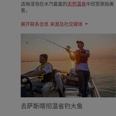
适地浸泡在水汽氤氲的
天然温泉
中欣赏原始美
景。
展开联系信息
来源及社交媒体
去萨斯喀彻温省钓大鱼