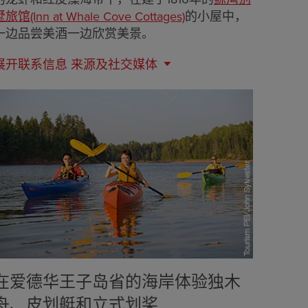
旅馆(Inn at Whale Cove Cottages)
的小屋中，
一边品尝美酒一边欣赏美景。
展开联系信息
来源及社交媒体
在爱德华王子岛省的海岸体验独木
舟、皮划艇和立式划桨