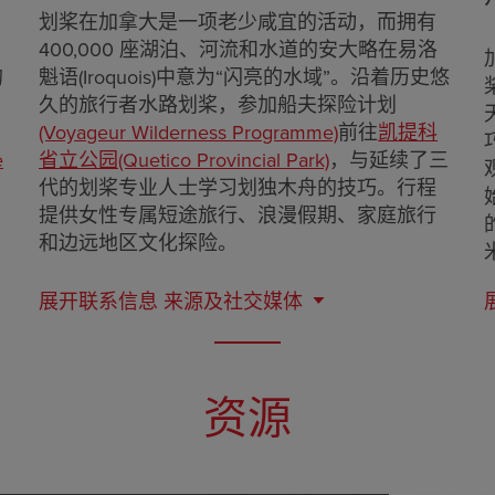
划桨在加拿大是一项老少咸宜的活动，而拥有
400,000 座湖泊、河流和水道的安大略在易洛
的
魁语(Iroquois)中意为“闪亮的水域”。沿着历史悠
久的旅行者水路划桨，参加船夫探险计划
(Voyageur Wilderness Programme)
前往
凯提科
e
省立公园(Quetico Provincial Park)
，与延续了三
代的划桨专业人士学习划独木舟的技巧。行程
提供女性专属短途旅行、浪漫假期、家庭旅行
和边远地区文化探险。
展开联系信息
来源及社交媒体
资源