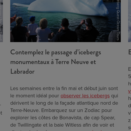
ions / Nathan Small
Iceberg Quest Ocean Tours
Contemplez le passage d’icebergs
E
monumentaux à Terre Neuve et
E
Labrador
5
h
Les semaines entre la fin mai et début juin sont
v
le moment idéal pour
observer les icebergs
qui
h
dérivent le long de la façade atlantique nord de
r
d
Terre-Neuve. Embarquez sur un Zodiac pour
t
v
explorer les côtes de Bonavista, de cap Spear,
z
de Twillingate et la baie Witless afin de voir et
s