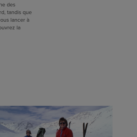
ène des
d, tandis que
vous lancer à
ouvrez la