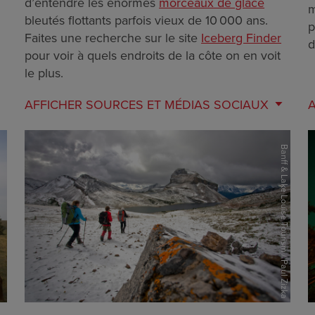
d’entendre les énormes
morceaux de glace
m
bleutés flottants parfois vieux de 10 000 ans.
p
Faites une recherche sur le site
Iceberg Finder
d
pour voir à quels endroits de la côte on en voit
le plus.
AFFICHER
SOURCES ET MÉDIAS SOCIAUX
Banff & Lake Louise Tourism / Paul Zizka