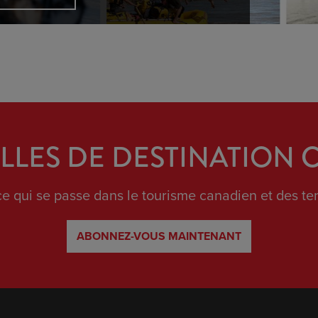
LES DE DESTINATION
e qui se passe dans le tourisme canadien et des ten
ABONNEZ-VOUS MAINTENANT