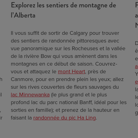
Explorez les sentiers de montagne de
F
l’Alberta
a
Il vous suffit de sortir de Calgary pour trouver
des sentiers de randonnée pittoresques avec
D
vue panoramique sur les Rocheuses et la vallée
ê
de la rivière Bow qui vous amènent dans les
e
montagnes en ce début de saison. Couvrez-
a
vous et attaquez le
mont Heart
, près de
Y
h
Canmore, pour en prendre plein les yeux; allez
e
sur les rives couvertes de fleurs sauvages du
l
l
lac Minnewanka
(le plus grand et le plus
l
profond lac du parc national Banff, idéal pour les
l
,
sorties en famille); et prenez de la hauteur en
g
ir
faisant la
randonnée du pic Ha Ling
.