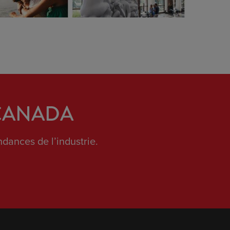
 CANADA
dances de l’industrie.