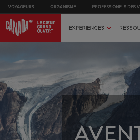
Skip
VOYAGEURS
ORGANISME
Main nav
PROFESSIONELS DES 
to
main
content
EXPÉRIENCES
RESSO
AVENT